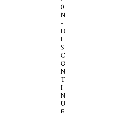
0
N
-
D
I
S
C
O
N
T
I
N
U
E